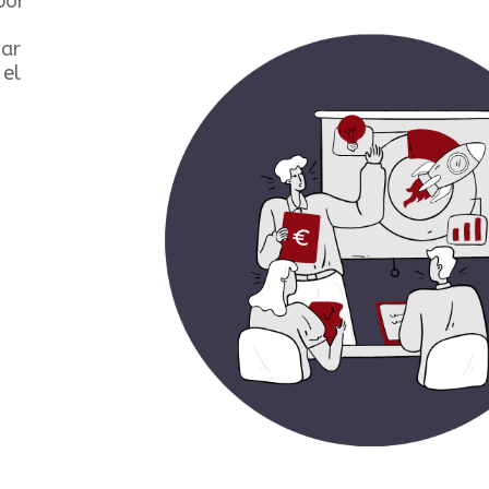
por
zar
 el